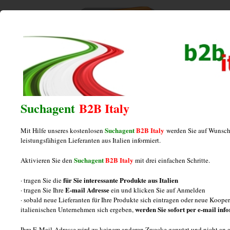
Home
/
Posts tagged "Verpackungen"
Verpackungen
Suchagent
B2B Italy
Suchagent
B2B Italy
Mit Hilfe unseres kostenlosen
werden Sie auf Wunsch
Produzent von Verpackungen aus
leistungsfähigen Lieferanten aus Italien informiert.
Polyethylen
Suchagent
B2B Italy
Aktivieren Sie den
mit drei einfachen Schritte.
für Sie interessante Produkte aus Italien
· tragen Sie die
Posted on
Januar 7, 2013
by
italiamarketing
E-mail Adresse
· tragen Sie Ihre
ein und klicken Sie auf Anmelden
· sobald neue Lieferanten für Ihre Produkte sich eintragen oder neue Koop
Verpackungen aus Polyethylen: Informationen Drei
werden Sie sofort per e-mail inf
italienischen Unternehmen sich ergeben,
Fragen und Antworten über Produzenten von
Ihre E-Mail-Adresse wird zu keinem anderen Zwecke genutzt und nicht an