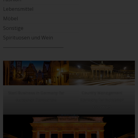
Lebensmittel
Möbel
Sonstige
Spirituosen und Wein
____________________________
Start Business in Germany for
Country Management
european Companies
Germany for european
Countries