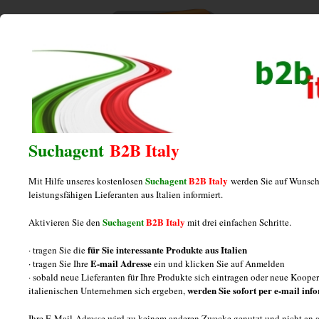
Home
/
Posts tagged "Hersteller Verpackungen"
Hersteller Verpackungen
Suchagent
B2B Italy
Suchagent
B2B Italy
Mit Hilfe unseres kostenlosen
werden Sie auf Wunsch
Produzent von Verpackungen aus
leistungsfähigen Lieferanten aus Italien informiert.
Polyethylen
Suchagent
B2B Italy
Aktivieren Sie den
mit drei einfachen Schritte.
für Sie interessante Produkte aus Italien
· tragen Sie die
Posted on
Januar 7, 2013
by
italiamarketing
E-mail Adresse
· tragen Sie Ihre
ein und klicken Sie auf Anmelden
· sobald neue Lieferanten für Ihre Produkte sich eintragen oder neue Koop
Verpackungen aus Polyethylen: Informationen Drei
werden Sie sofort per e-mail inf
italienischen Unternehmen sich ergeben,
Fragen und Antworten über Produzenten von
Ihre E-Mail-Adresse wird zu keinem anderen Zwecke genutzt und nicht an