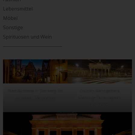
Lebensmittel
Möbel
Sonstige
Spirituosen und Wein
____________________________
Start Business in Germany for
Country Management
european Companies
Germany for european
Countries