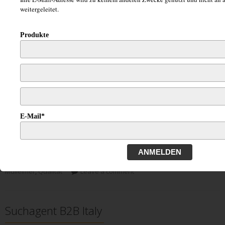
Abfallsortiersystemen aus Italien Was zeichnet ein
weitergeleitet.
modernes Abfallsortiersystem heute aus? Ein modernes
Abfallsortiersystem ist heutzutage aus einer modernen
Produkte
Küche nicht mehr wegzudenken. Es wird aus
hochwertigen 1. Wahl Materialien hergestellt, spart
Platz, hat Stil und ein modernes Design. Es ist ein
einfach auf- und abzubauendes Modul, das sich gut...
MEHR ENTDECKEN ....
E-Mail*
Posted in
Konsumgüter
,
Sonstige
,
____________________________
,
____________________________
,
____________________________
Tagged
ANMELDEN
abfallsortiersysteme
,
Einbauküchen
,
einrichtung
,
Küchenzubehör
,
Mülleimer
,
Qualität
Leave a comment
Suchagent B2B Italy