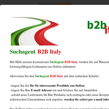
Home
/
Industriegüter
/
Zuliefererindustrie
/
Archive by category
"____________________________"
Suchagent
B2B Italy
____________________________
Suchagent
B2B Italy
Mit Hilfe unseres kostenlosen
werden Sie auf Wunsch
leistungsfähigen Lieferanten aus Italien informiert.
Hersteller von Abfallsortiersystemen für
Suchagent
B2B Italy
Aktivieren Sie den
mit drei einfachen Schritte.
Einbauküchen
für Sie interessante Produkte aus Italien
· tragen Sie die
E-mail Adresse
· tragen Sie Ihre
ein und klicken Sie auf Anmelden
Posted on
Juni 2, 2015
by
italiamarketing
· sobald neue Lieferanten für Ihre Produkte sich eintragen oder neue Koop
werden Sie sofort per e-mail inf
italienischen Unternehmen sich ergeben,
FAQ zur Herstellung und Lieferung von
Ihre E-Mail-Adresse wird zu keinem anderen Zwecke genutzt und nicht an