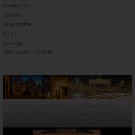
Beauty Care
Fashion
Lebensmittel
Möbel
Sonstige
Spirituosen und Wein
____________________________
Start Business in Germany for
Country Management
european Companies
Germany for european
Countries