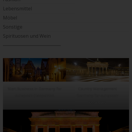
Lebensmittel
Möbel
Sonstige
Spirituosen und Wein
____________________________
Start Business in Germany for
Country Management
european Companies
Germany for european
Countries