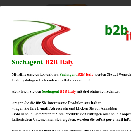
Home
/
Posts tagged "mölkerei"
mölkerei
Suchagent
B2B Italy
Suchagent
B2B Italy
Mit Hilfe unseres kostenlosen
werden Sie auf Wunsch
Hersteller von Büffelmozzarella aus
leistungsfähigen Lieferanten aus Italien informiert.
Italien
Suchagent
B2B Italy
Aktivieren Sie den
mit drei einfachen Schritte.
für Sie interessante Produkte aus Italien
· tragen Sie die
Posted on
Dezember 19, 2012
by
italiamarketing
E-mail Adresse
· tragen Sie Ihre
ein und klicken Sie auf Anmelden
· sobald neue Lieferanten für Ihre Produkte sich eintragen oder neue Koop
Büffelmozzarella aus Italien : Informationen Drei Fragen
werden Sie sofort per e-mail inf
italienischen Unternehmen sich ergeben,
über Hersteller von Büffelmozzarella aus Italien und
Ihre E-Mail-Adresse wird zu keinem anderen Zwecke genutzt und nicht an