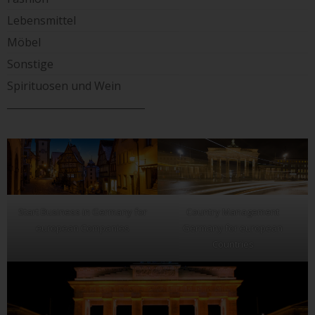
Lebensmittel
Möbel
Sonstige
Spirituosen und Wein
____________________________
Start Business in Germany for
Country Management
european Companies
Germany for european
Countries