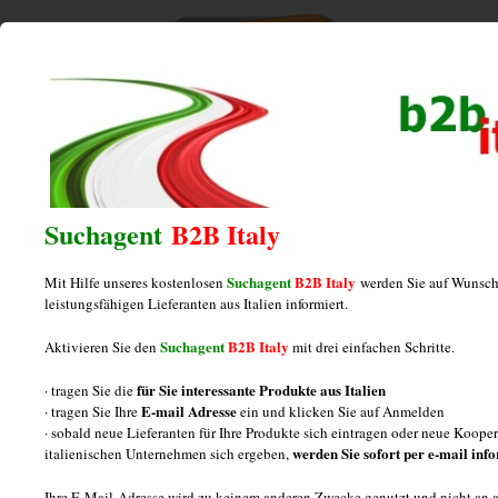
Home
/
Posts tagged "käserei"
käserei
Suchagent
B2B Italy
Suchagent
B2B Italy
Mit Hilfe unseres kostenlosen
werden Sie auf Wunsch
Hersteller von Büffelmozzarella aus
leistungsfähigen Lieferanten aus Italien informiert.
Italien
Suchagent
B2B Italy
Aktivieren Sie den
mit drei einfachen Schritte.
für Sie interessante Produkte aus Italien
· tragen Sie die
Posted on
Dezember 19, 2012
by
italiamarketing
E-mail Adresse
· tragen Sie Ihre
ein und klicken Sie auf Anmelden
· sobald neue Lieferanten für Ihre Produkte sich eintragen oder neue Koop
Büffelmozzarella aus Italien : Informationen Drei Fragen
werden Sie sofort per e-mail inf
italienischen Unternehmen sich ergeben,
über Hersteller von Büffelmozzarella aus Italien und
Ihre E-Mail-Adresse wird zu keinem anderen Zwecke genutzt und nicht an