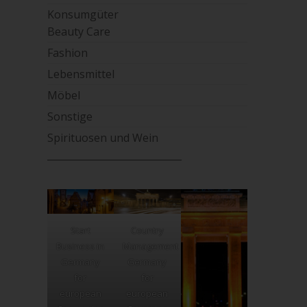
Konsumgüter
Beauty Care
Fashion
Lebensmittel
Möbel
Sonstige
Spirituosen und Wein
____________________________
Start
Country
Business in
Management
Germany
Germany
for
for
european
european