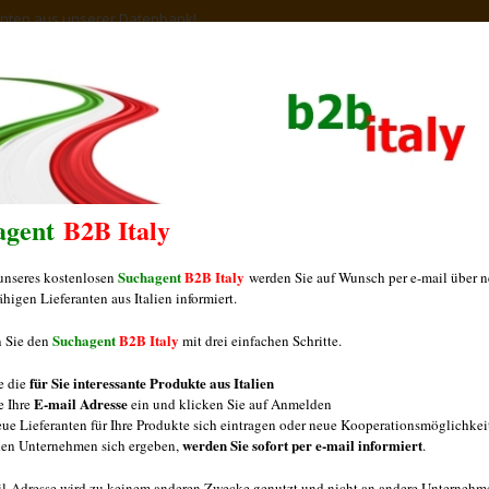
ranten aus unserer Datenbank!
WELCOME
B2B ITALY
EXPO ITALIA
L
agent
B2B Italy
Suchagent
B2B Italy
 unseres kostenlosen
werden Sie auf Wunsch per e-mail über 
ähigen Lieferanten aus Italien informiert.
ts aus Italien
Suchagent
B2B Italy
n Sie den
mit drei einfachen Schritte.
für Sie interessante Produkte aus Italien
ie die
E-mail Adresse
ie Ihre
ein und klicken Sie auf Anmelden
eue Lieferanten für Ihre Produkte sich eintragen oder neue Kooperationsmöglichkei
nen Drei Fragen über Hersteller von tiefgefrorenen italienis
werden Sie sofort per e-mail informiert
chen Unternehmen sich ergeben,
.
ienische Dessertspezialitäten? Das bekannteste italienisch
il-Adresse wird zu keinem anderen Zwecke genutzt und nicht an andere Unternehm