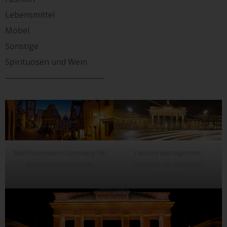
Lebensmittel
Möbel
Sonstige
Spirituosen und Wein
____________________________
Start Business in Germany for
Country Management
european Companies
Germany for european
Countries