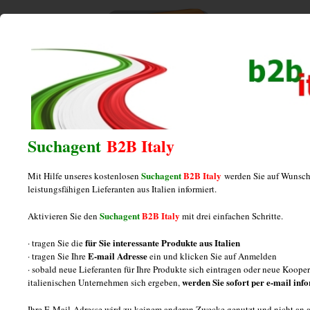
Home
/
Posts tagged "maßschuhe"
maßschuhe
Suchagent
B2B Italy
Suchagent
B2B Italy
Mit Hilfe unseres kostenlosen
werden Sie auf Wunsch
Fabrikant von Schuhen in Übergrößen
leistungsfähigen Lieferanten aus Italien informiert.
aus Italien
Suchagent
B2B Italy
Aktivieren Sie den
mit drei einfachen Schritte.
für Sie interessante Produkte aus Italien
· tragen Sie die
Posted on
Juli 12, 2013
by
italiamarketing
E-mail Adresse
· tragen Sie Ihre
ein und klicken Sie auf Anmelden
· sobald neue Lieferanten für Ihre Produkte sich eintragen oder neue Koop
Hersteller von Schuhen in Übergrößen und
werden Sie sofort per e-mail inf
italienischen Unternehmen sich ergeben,
Maßschuhen: Informationen Drei Fragen zur
Ihre E-Mail-Adresse wird zu keinem anderen Zwecke genutzt und nicht an