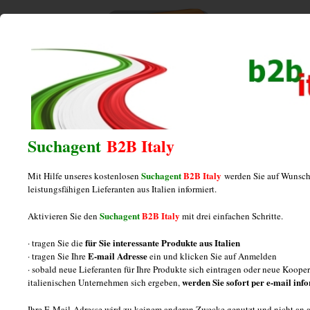
Home
/
Konsumgüter
/
Fashion
/
Fabrikant von Schuhen in
Übergrößen aus Italien
Suchagent
B2B Italy
Fabrikant von Schuhen in Übergrößen
Suchagent
B2B Italy
aus Italien
Mit Hilfe unseres kostenlosen
werden Sie auf Wunsch
leistungsfähigen Lieferanten aus Italien informiert.
Suchagent
B2B Italy
Aktivieren Sie den
mit drei einfachen Schritte.
Hersteller von Schuhen in Übergrößen
für Sie interessante Produkte aus Italien
· tragen Sie die
E-mail Adresse
· tragen Sie Ihre
ein und klicken Sie auf Anmelden
und Maßschuhen: Informationen
· sobald neue Lieferanten für Ihre Produkte sich eintragen oder neue Koop
werden Sie sofort per e-mail inf
italienischen Unternehmen sich ergeben,
Drei Fragen zur Herstellung von Damen-
Ihre E-Mail-Adresse wird zu keinem anderen Zwecke genutzt und nicht an