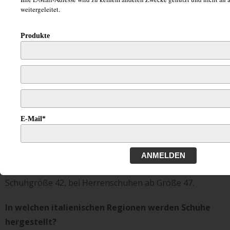
und Herrenschuhen in Übergröße
weitergeleitet.
Produkte
E-Mail*
Ab welchen Größen spricht man von Übergrößen?
ANMELDEN
Bei Damenschuhen beginnen Übergrößen ab
Schuhgröße 42, bei Herrenschuhen ab Größe 47.
In welchen italienischen Regionen werden Schuhe
hergestellt?