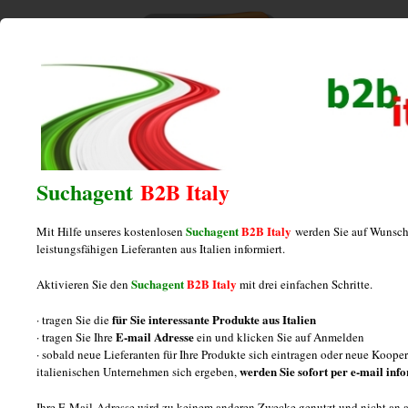
Home
/
Posts tagged "Fleischprodukte Italien"
Fleischprodukte Italien
Suchagent
B2B Italy
Suchagent
B2B Italy
Mit Hilfe unseres kostenlosen
werden Sie auf Wunsch
Hersteller Salami und Cotechino aus
leistungsfähigen Lieferanten aus Italien informiert.
Italien
Suchagent
B2B Italy
Aktivieren Sie den
mit drei einfachen Schritte.
für Sie interessante Produkte aus Italien
· tragen Sie die
Posted on
Januar 28, 2013
by
italiamarketing
E-mail Adresse
· tragen Sie Ihre
ein und klicken Sie auf Anmelden
· sobald neue Lieferanten für Ihre Produkte sich eintragen oder neue Koop
Salami und Cotechino: Informationen Drei Fragen und
werden Sie sofort per e-mail inf
italienischen Unternehmen sich ergeben,
Antworten über Salami und Cotechino aus Italien Woher
Ihre E-Mail-Adresse wird zu keinem anderen Zwecke genutzt und nicht an