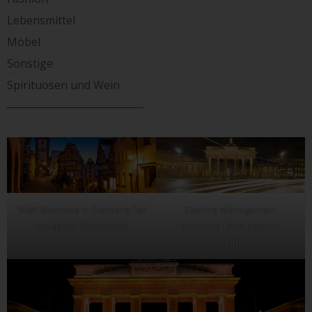
Lebensmittel
Möbel
Sonstige
Spirituosen und Wein
____________________________
Start Business in Germany for
Country Management
european Companies
Germany for european
Countries