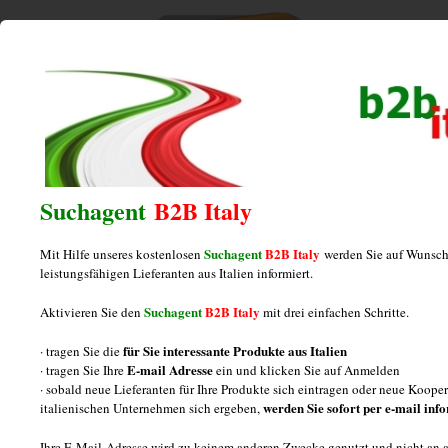
Home
/
Konsumgüter
/
Hersteller von Abfallsortiersystemen für
Einbauküchen
Suchagent
B2B Italy
Hersteller von Abfallsortiersystemen für
Suchagent
B2B Italy
Einbauküchen
Mit Hilfe unseres kostenlosen
werden Sie auf Wunsch
leistungsfähigen Lieferanten aus Italien informiert.
Suchagent
B2B Italy
Aktivieren Sie den
mit drei einfachen Schritte.
FAQ zur Herstellung und Lieferung
für Sie interessante Produkte aus Italien
· tragen Sie die
E-mail Adresse
· tragen Sie Ihre
ein und klicken Sie auf Anmelden
von Abfallsortiersystemen aus
· sobald neue Lieferanten für Ihre Produkte sich eintragen oder neue Koop
Italien
werden Sie sofort per e-mail inf
italienischen Unternehmen sich ergeben,
Ihre E-Mail-Adresse wird zu keinem anderen Zwecke genutzt und nicht an