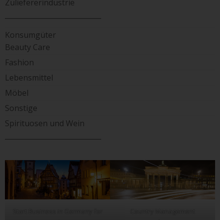
Zuliefererindustrie
____________________________
Konsumgüter
Beauty Care
Fashion
Lebensmittel
Möbel
Sonstige
Spirituosen und Wein
____________________________
Start Business in Germany for
Country Management