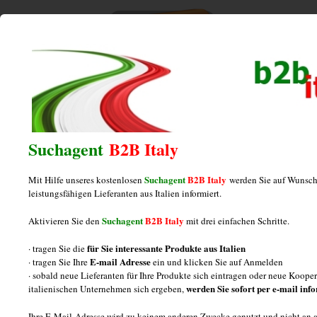
Home
/
Posts tagged "läppen"
läppen
Suchagent
B2B Italy
Suchagent
B2B Italy
Mit Hilfe unseres kostenlosen
werden Sie auf Wunsch
Mechanischer Präzisionsbearbeiter aus
leistungsfähigen Lieferanten aus Italien informiert.
Italien
Suchagent
B2B Italy
Aktivieren Sie den
mit drei einfachen Schritte.
für Sie interessante Produkte aus Italien
· tragen Sie die
Posted on
September 16, 2013
by
italiamarketing
E-mail Adresse
· tragen Sie Ihre
ein und klicken Sie auf Anmelden
· sobald neue Lieferanten für Ihre Produkte sich eintragen oder neue Koop
Mechanische Präzisionsbearbeitungen aus Italien :
werden Sie sofort per e-mail inf
italienischen Unternehmen sich ergeben,
Informationen Drei Fragen über mechanischen
Ihre E-Mail-Adresse wird zu keinem anderen Zwecke genutzt und nicht an