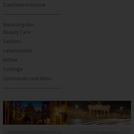
Zuliefererindustrie
____________________________
Konsumgüter
Beauty Care
Fashion
Lebensmittel
Möbel
Sonstige
Spirituosen und Wein
____________________________
Start Business in Germany for
Country Management