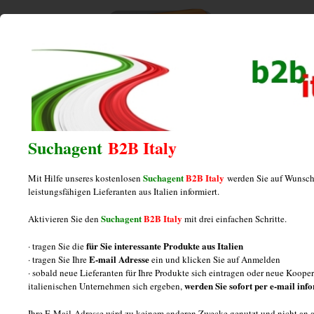
Home
/
Posts tagged "frische muscheln"
frische muscheln
Suchagent
B2B Italy
Suchagent
B2B Italy
Mit Hilfe unseres kostenlosen
werden Sie auf Wunsch
Hersteller von frischen Muscheln aus
leistungsfähigen Lieferanten aus Italien informiert.
Italien
Suchagent
B2B Italy
Aktivieren Sie den
mit drei einfachen Schritte.
für Sie interessante Produkte aus Italien
· tragen Sie die
Posted on
September 9, 2013
by
italiamarketing
E-mail Adresse
· tragen Sie Ihre
ein und klicken Sie auf Anmelden
· sobald neue Lieferanten für Ihre Produkte sich eintragen oder neue Koop
Frische Muscheln aus Italien : Informationen Drei Fragen
werden Sie sofort per e-mail inf
italienischen Unternehmen sich ergeben,
über Hersteller von frischen Muscheln aus Italien und
Ihre E-Mail-Adresse wird zu keinem anderen Zwecke genutzt und nicht an