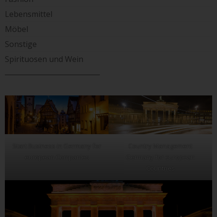
Lebensmittel
Möbel
Sonstige
Spirituosen und Wein
____________________________
Start Business in Germany for
Country Management
european Companies
Germany for european
Countries