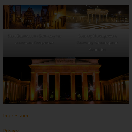
Start Business in Germany for
Country Management
european Companies
Germany for european
Countries
Impressum
Privacy