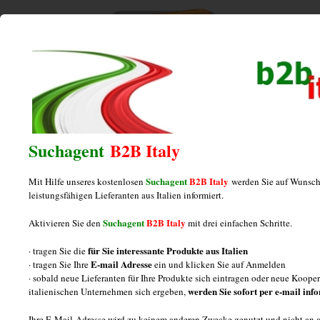
Home
/
frische_teigwaren_lieferant_480x480
frische_teigwaren_lieferant_480x480
Suchagent
B2B Italy
Suchagent
B2B Italy
Mit Hilfe unseres kostenlosen
werden Sie auf Wunsch
leistungsfähigen Lieferanten aus Italien informiert.
Suchagent
B2B Italy
Aktivieren Sie den
mit drei einfachen Schritte.
für Sie interessante Produkte aus Italien
· tragen Sie die
E-mail Adresse
· tragen Sie Ihre
ein und klicken Sie auf Anmelden
· sobald neue Lieferanten für Ihre Produkte sich eintragen oder neue Koop
werden Sie sofort per e-mail inf
italienischen Unternehmen sich ergeben,
Ihre E-Mail-Adresse wird zu keinem anderen Zwecke genutzt und nicht an