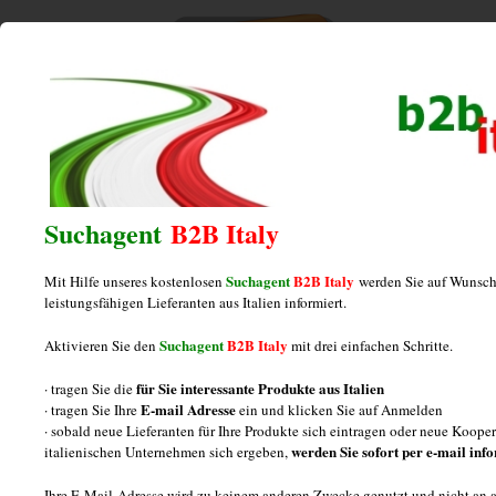
Home
/
Portfolio
/
Spritzguss-
Spritzguss-
Suchagent
B2B Italy
Suchagent
B2B Italy
Mit Hilfe unseres kostenlosen
werden Sie auf Wunsch
leistungsfähigen Lieferanten aus Italien informiert.
Suchagent
B2B Italy
Aktivieren Sie den
mit drei einfachen Schritte.
für Sie interessante Produkte aus Italien
· tragen Sie die
E-mail Adresse
· tragen Sie Ihre
ein und klicken Sie auf Anmelden
· sobald neue Lieferanten für Ihre Produkte sich eintragen oder neue Koop
werden Sie sofort per e-mail inf
italienischen Unternehmen sich ergeben,
Ihre E-Mail-Adresse wird zu keinem anderen Zwecke genutzt und nicht an