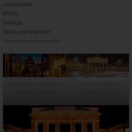
Lebensmittel
Möbel
Sonstige
Spirituosen und Wein
____________________________
Start Business in Germany for
Country Management
european Companies
Germany for european
Countries